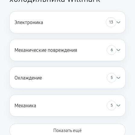
1740 руб
60 минут
Замена термостата
Электроника
13
600 руб
60 минут
Ремонт/замена датчика температуры
Механические повреждения
6
780 руб
60 минут
Замена платы управления (мат.платы, мейн платы)
600 руб
60 минут
Охлаждение
5
Замена нагревателя испарителя
600 руб
60 минут
Механика
5
Замена реле
660 руб
60 минут
Показать ещё