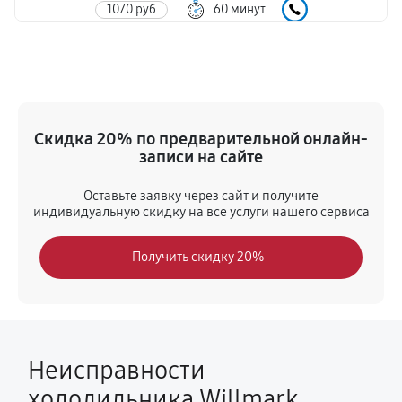
1070 руб
60 минут
Ремонт датчика морозильного отделения
540 руб
60 минут
Устранение засора трубопровода
Скидка 20% по предварительной онлайн-
960 руб
60 минут
записи на сайте
Ремонт испарителя
Оставьте заявку через сайт и получите
индивидуальную скидку на все услуги нашего сервиса
780 руб
60 минут
Получить скидку 20%
Замена таймера
850 руб
60 минут
Замена мотор-компрессора
710 руб
60 минут
Неисправности
холодильника Willmark
Замена дефростера