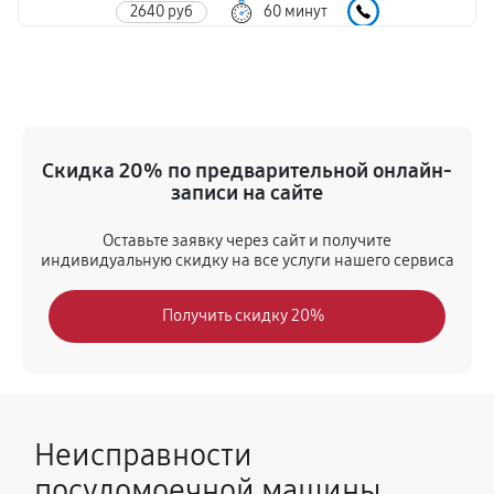
2640 руб
60 минут
Замена улитки
4140 руб
60 минут
Замена сливного шланга
Скидка 20% по предварительной онлайн-
1500 руб
60 минут
записи на сайте
Замена датчика мутности
Оставьте заявку через сайт и получите
индивидуальную скидку на все услуги нашего сервиса
2280 руб
60 минут
Получить скидку 20%
Ремонт или замена патрубка
1920 руб
60 минут
Чистка заливного фильтра-сеточки
1020 руб
60 минут
Неисправности
посудомоечной машины
Ремонт циркуляционного насоса