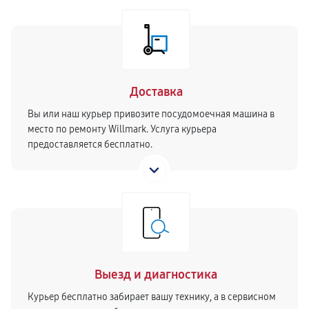
3110 руб
60 минут
Замена панели управления
1860 руб
60 минут
Замена блока управления
Доставка
2400 руб
60 минут
Вы или наш курьер привозите посудомоечная машина в
место по ремонту Willmark. Услуга курьера
Замена расходомера
предоставляется бесплатно.
1920 руб
60 минут
Замена разбрызгивателя
900 руб
60 минут
Замена пускового конденсатора циркуляционного
насоса
Выезд и диагностика
1860 руб
60 минут
Курьер бесплатно забирает вашу технику, а в сервисном