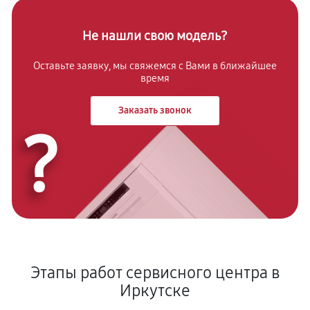
Ремонт/замена датчика температуры
Не нашли свою модель?
1910 руб
60 минут
Оставьте заявку, мы свяжемся с
Вами в ближайшее
Замена замка
время
1920 руб
60 минут
Заказать звонок
Ремонт электропроводки
?
1500 руб
60 минут
Замена шнура питания
1200 руб
60 минут
Корпусный ремонт (замена резинок, креплений,
кнопок)
1020 руб
60 минут
Этапы работ сервисного центра в
Иркутске
Ремонт платы управления (восстановление)